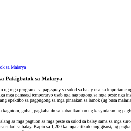
ok sa Malarya
a Pakigbatok sa Malarya
n ug mga programa sa pag-spray sa sulod sa balay usa ka importante 
ni nga mga pamaagi temporaryo usab nga nagpugong sa mga peste nga ins
mtang epektibo sa pagpugong sa mga pinaakan sa lamok (ug busa malari
a kagutom, gubat, pagkabahin sa kabanikanhan ug kasyudaran ug pag
a alang sa mga pagtuon sa mga peste sa sulod sa balay sama sa mga surot
 sa sulod sa balay. Kapin sa 1,200 ka mga artikulo ang gisusi, ug pagk