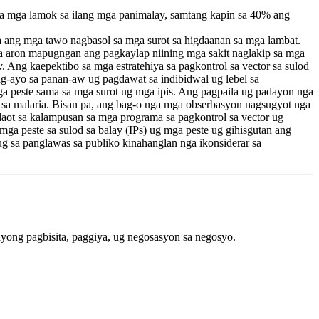
sa mga lamok sa ilang mga panimalay, samtang kapin sa 40% ang
a ang mga tawo nagbasol sa mga surot sa higdaanan sa mga lambat.
ya aron mapugngan ang pagkaylap niining mga sakit naglakip sa mga
 Ang kaepektibo sa mga estratehiya sa pagkontrol sa vector sa sulod
pag-ayo sa panan-aw ug pagdawat sa indibidwal ug lebel sa
 peste sama sa mga surot ug mga ipis. Ang pagpaila ug padayon nga
e sa malaria. Bisan pa, ang bag-o nga mga obserbasyon nagsugyot nga
aot sa kalampusan sa mga programa sa pagkontrol sa vector ug
a peste sa sulod sa balay (IPs) ug mga peste ug gihisgutan ang
 sa panglawas sa publiko kinahanglan nga ikonsiderar sa
ong pagbisita, paggiya, ug negosasyon sa negosyo.