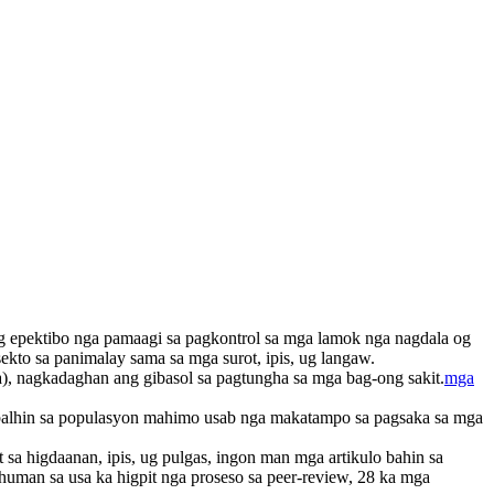
ug epektibo nga pamaagi sa pagkontrol sa mga lamok nga nagdala og
ekto sa panimalay sama sa mga surot, ipis, ug langaw.
a), nagkadaghan ang gibasol sa pagtungha sa mga bag-ong sakit.
mga
balhin sa populasyon mahimo usab nga makatampo sa pagsaka sa mga
 sa higdaanan, ipis, ug pulgas, ingon man mga artikulo bahin sa
ahuman sa usa ka higpit nga proseso sa peer-review, 28 ka mga