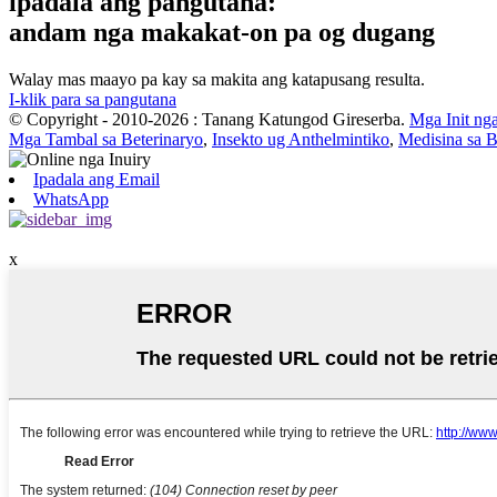
ipadala ang pangutana:
andam nga makakat-on pa og dugang
Walay mas maayo pa kay sa makita ang katapusang resulta.
I-klik para sa pangutana
© Copyright - 2010-2026 : Tanang Katungod Gireserba.
Mga Init ng
Mga Tambal sa Beterinaryo
,
Insekto ug Anthelmintiko
,
Medisina sa B
Ipadala ang Email
WhatsApp
x