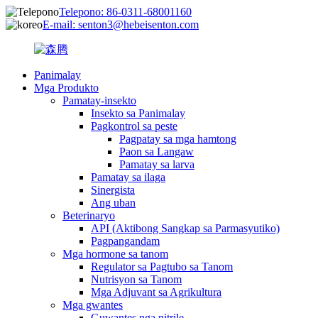
Telepono: 86-0311-68001160
E-mail: senton3@hebeisenton.com
Panimalay
Mga Produkto
Pamatay-insekto
Insekto sa Panimalay
Pagkontrol sa peste
Pagpatay sa mga hamtong
Paon sa Langaw
Pamatay sa larva
Pamatay sa ilaga
Sinergista
Ang uban
Beterinaryo
API (Aktibong Sangkap sa Parmasyutiko)
Pagpangandam
Mga hormone sa tanom
Regulator sa Pagtubo sa Tanom
Nutrisyon sa Tanom
Mga Adjuvant sa Agrikultura
Mga gwantes
Guwantes nga nitrile