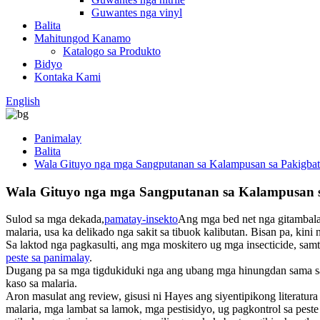
Guwantes nga vinyl
Balita
Mahitungod Kanamo
Katalogo sa Produkto
Bidyo
Kontaka Kami
English
Panimalay
Balita
Wala Gituyo nga mga Sangputanan sa Kalampusan sa Pakigbat
Wala Gituyo nga mga Sangputanan sa Kalampusan s
Sulod sa mga dekada,
pamatay-insekto
Ang mga bed net nga gitambala
malaria, usa ka delikado nga sakit sa tibuok kalibutan. Bisan pa, ki
Sa laktod nga pagkasulti, ang mga moskitero ug mga insecticide, sa
peste sa panimalay
.
Dugang pa sa mga tigdukiduki nga ang ubang mga hinungdan sama s
kaso sa malaria.
Aron masulat ang review, gisusi ni Hayes ang siyentipikong literatur
malaria, mga lambat sa lamok, mga pestisidyo, ug pagkontrol sa peste