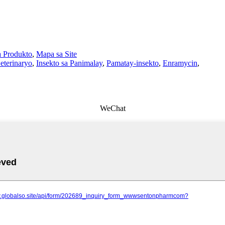
a Produkto
,
Mapa sa Site
eterinaryo
,
Insekto sa Panimalay
,
Pamatay-insekto
,
Enramycin
,
WeChat