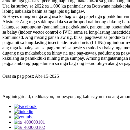
artikulo nga gisusi sa peer ang napili nga nakakab-ot sa gikinahanglan
Usa ka surbey sa 2022 sa 1,000 ka panimalay sa Botswana nakakapla
labing nabalaka bahin sa mga ipis ug langaw.
Si Hayes miingon nga ang usa ka bag-o nga papel nga gipatik human 
Abstract: Ang mga sakit nga dala sa arthropod nahimong dakong baba
lakang sa pagpugong (pananglitan pagbakuna), pangunang pagtambal ug
sa balay (indoor vector control o IVC) sama sa long-lasting insectic
komunidad. Ang maong panan-aw ug, busa, pagdawat sa produkto nag
paggamit sa long-lasting insecticide-treated nets (LLINs) ug indoor
ang mga kapakyasan sa pagkontrol sa peste sa sulod sa balay, nga m
dugang nga makababag sa hinay na nga pag-uswag padulong sa pagwagt
kakulang sa panukiduki niining mga sumpay. Among nangatarungan ng
pagpalambo ug pagpatuman sa mga bag-ong teknolohiya alang sa pag
Oras sa pag-post: Abr-15-2025
Ang integridad, dedikasyon, propesyon, ug kahusayan mao ang amon