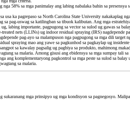
 nga mga criteria.
g nga 58% sa mga panimalay ang labing nabalaka bahin sa presensya 
sa usa ka pagrepaso sa North Carolina State University nakakaplag ng
g sa pag-uswag sa katilingban sa tibuok kalibutan. Ang mga estratehi
, labing importante, pagpugong sa vector sa sulod ug gawas sa balay.
ide-treated nets (LLINs) ug indoor residual spraying (IRS) nagdepende 
depende pag-ayo sa malampuson nga pagpugong sa mga dili target nga
 residual spraying mao ang yawe sa pagkunhod sa pagkaylap ug insident
osangpot sa kawalay pagsalig ug pagbiya sa produkto, mahimong makad
ang sa malaria. Among gisusi ang ebidensya sa mga sumpay tali sa mg
a ang komplementaryong pagkontrol sa mga peste sa sulod sa balay ug
wagtang sa malaria.
g sukaranang mga prinsipyo ug mga kondisyon sa pagnegosyo. Malipay