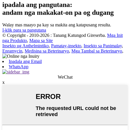
ipadala ang pangutana:
andam nga makakat-on pa og dugang
Walay mas maayo pa kay sa makita ang katapusang resulta.
I-klik para sa pangutana
© Copyright - 2010-2026 : Tanang Katungod Gireserba.
Mga Init
nga Produkto
,
Mapa sa Site
Insekto ug Anthelmintiko
,
Pamatay-insekto
,
Insekto sa Panimalay
,
Enramycin
,
Medisina sa Beterinaryo
,
Mga Tambal sa Beterinaryo
,
Ipadala ang Email
WhatsApp
WeChat
x