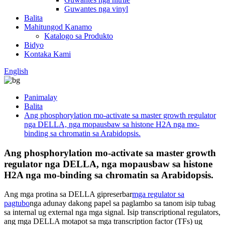
Guwantes nga vinyl
Balita
Mahitungod Kanamo
Katalogo sa Produkto
Bidyo
Kontaka Kami
English
Panimalay
Balita
Ang phosphorylation mo-activate sa master growth regulator
nga DELLA, nga mopausbaw sa histone H2A nga mo-
binding sa chromatin sa Arabidopsis.
Ang phosphorylation mo-activate sa master growth
regulator nga DELLA, nga mopausbaw sa histone
H2A nga mo-binding sa chromatin sa Arabidopsis.
Ang mga protina sa DELLA gipreserbar
mga regulator sa
pagtubo
nga adunay dakong papel sa paglambo sa tanom isip tubag
sa internal ug external nga mga signal. Isip transcriptional regulators,
ang mga DELLA motapot sa mga transcription factor (TFs) ug