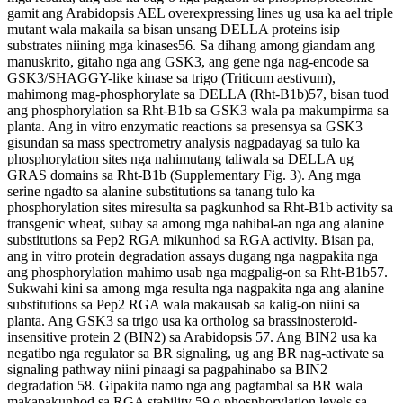
gamit ang Arabidopsis AEL overexpressing lines ug usa ka ael triple
mutant wala makaila sa bisan unsang DELLA proteins isip
substrates niining mga kinases56. Sa dihang among giandam ang
manuskrito, gitaho nga ang GSK3, ang gene nga nag-encode sa
GSK3/SHAGGY-like kinase sa trigo (Triticum aestivum),
mahimong mag-phosphorylate sa DELLA (Rht-B1b)57, bisan tuod
ang phosphorylation sa Rht-B1b sa GSK3 wala pa makumpirma sa
planta. Ang in vitro enzymatic reactions sa presensya sa GSK3
gisundan sa mass spectrometry analysis nagpadayag sa tulo ka
phosphorylation sites nga nahimutang taliwala sa DELLA ug
GRAS domains sa Rht-B1b (Supplementary Fig. 3). Ang mga
serine ngadto sa alanine substitutions sa tanang tulo ka
phosphorylation sites miresulta sa pagkunhod sa Rht-B1b activity sa
transgenic wheat, subay sa among mga nahibal-an nga ang alanine
substitutions sa Pep2 RGA mikunhod sa RGA activity. Bisan pa,
ang in vitro protein degradation assays dugang nga nagpakita nga
ang phosphorylation mahimo usab nga magpalig-on sa Rht-B1b57.
Sukwahi kini sa among mga resulta nga nagpakita nga ang alanine
substitutions sa Pep2 RGA wala makausab sa kalig-on niini sa
planta. Ang GSK3 sa trigo usa ka ortholog sa brassinosteroid-
insensitive protein 2 (BIN2) sa Arabidopsis 57. Ang BIN2 usa ka
negatibo nga regulator sa BR signaling, ug ang BR nag-activate sa
signaling pathway niini pinaagi sa pagpahinabo sa BIN2
degradation 58. Gipakita namo nga ang pagtambal sa BR wala
makapakunhod sa RGA stability 59 o phosphorylation levels sa