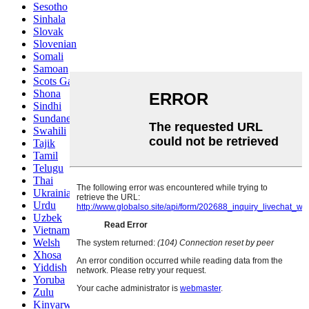
Sesotho
Sinhala
Slovak
Slovenian
Somali
Samoan
Scots Gaelic
Shona
Sindhi
Sundanese
Swahili
Tajik
Tamil
Telugu
Thai
Ukrainian
Urdu
Uzbek
Vietnamese
Welsh
Xhosa
Yiddish
Yoruba
Zulu
Kinyarwanda