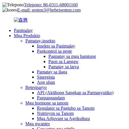
Telepono: 86-0311-68001160
E-mail: senton3@hebeisenton.com
Panimalay
Mga Produkto
Pamatay-insekto
Insekto sa Panimalay
Pagkontrol sa peste
Pagpatay sa mga hamtong
Paon sa Langaw
Pamatay sa larva
Pamatay sa ilaga
Sinergista
Ang uban
Beterinaryo
API (Aktibong Sangkap sa Parmasyutiko)
Pagpangandam
Mga hormone sa tanom
Regulator sa Pagtubo sa Tanom
Nutrisyon sa Tanom
Mga Adjuvant sa Agrikultura
Mga gwantes
Guwantes nga nitrile