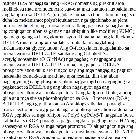
histone H2A pinaagi sa ilang GRAS domains ug girekrut aron
molihok sa mga promoter. Ang bag-ong mga pagtuon nagpakita nga
ang kalig-on sa DELLA gi-regulate human sa translation pinaagi sa
duha ka mekanismo: polyubiquitination nga gipahinabo sa plant
hormone
giberellin
, nga mosangpot sa ilang paspas nga pagkadaot,
ug conjugation uban sa gamay nga ubiquitin-like modifier (SUMO),
nga nagdugang sa ilang akumulasyon. Dugang pa, ang kalihokan sa
DELLA dinamikong gi-regulate sa duha ka managlahing
mekanismo sa glycosylation: Ang O-fucosylation nagpalambo sa
interaksyon sa DELLA-TF, samtang ang O-linked N-
acetylglucosamine (O-GlcNAc) nga pagbag-o nagpugong sa
interaksyon sa DELLA-TF. Bisan pa, ang papel sa DELLA
phosphorylation dili klaro tungod kay ang mga nangaging pagtuon
nagpakita og nagkasumpaki nga mga resulta, diin ang uban
nagsugyot nga ang phosphorylation nagpasiugda o nagpugong sa
pagkadaot sa DELLA ug ang uban nagsugyot nga ang
phosphorylation wala makaapekto sa ilang kalig-on. Dinhi, among
giila ang mga site sa phosphorylation sa GA1-3 repressor (RGA),
AtDELLA, nga giputli gikan sa Arabidopsis thaliana pinaagi sa
mass spectrometry ug gipakita nga ang phosphorylation sa duha ka
RGA peptides sa mga rehiyon sa PolyS ug PolyS/T nagpalambo sa
kalihokan sa RGA pinaagi sa pagpasiugda sa pagbugkos sa H2A ug
asosasyon sa RGA sa mga target promoter. Talalupangdon nga ang
phosphorylation wala makaapekto sa mga interaksyon sa RGA-TF
o kalig-on sa RGA. Ang among pagtuon nagpadayag sa usa ka