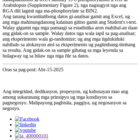
Arabidopsis (Supplementary Figure 2), nga nagsugyot nga ang
RGA dili lagmit nga ma-phosphorylate sa BIN2.
Ang tanang kwantitatibong datos gi-analisar gamit ang Excel, ug
ang mga mahinungdanong kalainan gitino gamit ang Student's t-test.
Walay gigamit nga mga pamaagi sa estadistika aron mahibal-an daan
ang gidak-on sa sample. Walay datos nga wala iapil sa pag-analisar;
ang eksperimento wala gi-randomize; ug ang mga tigdukiduki
nahibalo sa alokasyon atol sa eksperimento ug pagtimbang-timbang
sa resulta. Ang gidak-on sa sample gihatag sa mga leyenda sa
hulagway ug sa hilaw nga mga file sa datos.
Oras sa pag-post: Abr-15-2025
Ang integridad, dedikasyon, propesyon, ug kahusayan mao ang
among sukaranang mga prinsipyo ug mga kondisyon sa
pagnegosyo. Malipayong pagbisita, paggiya, ug negosasyon sa
negosyo.