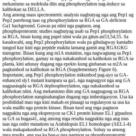
mekanismo sa molekula diin ang phosphorylation nag-induce sa
kalihokan sa DELLA.
Ang among mass spectrometric analysis nagbutyag nga ang Pep1 ug
Pep2 parehong taas og phosphorylation sa RGA sa GA-deficient
Ga1 background. Gawas pa niini nga pagtuon, ang
phosphoproteomic studies nagbutyag usab sa Pep1 phosphorylation
sa RGA, bisan kung ang papel niini wala pa gitun-an53,54,55. Sa
kasukwahi, ang Pep2 phosphorylation wala pa gihulagway kaniadto
tungod kay kini nga peptide makita lamang gamit ang RGAGKG
transgene. Bisan kung ang m1A mutation, nga nagwagtang sa Pep1
phosphorylation, gamay ra nga nakakunhod sa kalihokan sa RGA sa
planta, kini adunay dugang nga epekto kung giubanan sa m2A sa
pagkunhod sa kalihokan sa RGA (Supplementary Figure 6).
Importante, ang Pep1 phosphorylation mikunhod pag-ayo sa GA-
enhanced sly1 mutant kumpara sa ga1, nga nagsugyot nga ang GA
nagpasiugda sa RGA dephosphorylation, nga nakakunhod sa
kalihokan niini. Ang mekanismo diin ang GA nagpugong sa RGA
phosphorylation nanginahanglan dugang nga imbestigasyon. Usa ka
posibilidad mao nga kini makab-ot pinaagi sa regulasyon sa usa ka
wala mailhi nga protein kinase. Bisan tuod ang mga pagtuon
nagpakita nga ang ekspresyon sa CK1 protein kinase EL1 gipaubos
sa GA sa bugas41, ang among mga resulta nagpakita nga ang mas
taas nga order mutations sa Arabidopsis EL1 homologue (AEL1-4)
wala makapakunhod sa RGA phosphorylation. Subay sa among
mga resulta, ang usa ka bag-o nga pagtuon sa phosphoproteomic